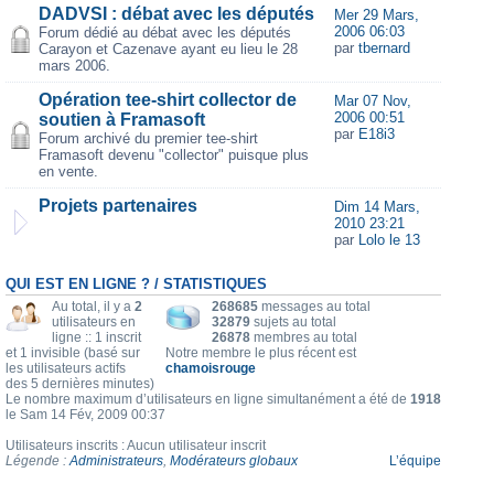
DADVSI : débat avec les députés
Mer 29 Mars,
2006 06:03
Forum dédié au débat avec les députés
par
tbernard
Carayon et Cazenave ayant eu lieu le 28
mars 2006.
Opération tee-shirt collector de
Mar 07 Nov,
2006 00:51
soutien à Framasoft
par
E18i3
Forum archivé du premier tee-shirt
Framasoft devenu "collector" puisque plus
en vente.
Projets partenaires
Dim 14 Mars,
2010 23:21
par
Lolo le 13
QUI EST EN LIGNE ? / STATISTIQUES
Au total, il y a
2
268685
messages au total
utilisateurs en
32879
sujets au total
ligne :: 1 inscrit
26878
membres au total
et 1 invisible (basé sur
Notre membre le plus récent est
les utilisateurs actifs
chamoisrouge
des 5 dernières minutes)
Le nombre maximum d’utilisateurs en ligne simultanément a été de
1918
le Sam 14 Fév, 2009 00:37
Utilisateurs inscrits : Aucun utilisateur inscrit
Légende :
Administrateurs
,
Modérateurs globaux
L’équipe