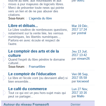
par
obor2
touche au libre, aux nouveautés et aux
mises à jour majeures de logiciels libres.
Merci de présenter toute news qui pointe
vers un lien et de ne pas abuser des
citations.
Sous-forum:
L'agenda du libre
Libre et débats...
Mar 19 Déc,
2017 17:24
Le Libre soulève de nombreuses questions,
par
yostral
notamment sur la vente liée, les verrous
numériques, les libertés numériques..,
Parlons-en avec écoute et respect de
l'autre.
Le comptoir des arts et de la
Jeu 13 Juil,
2017 13:42
culture
par
stream26
Quand l'esprit du libre pénètre le domaine
culturel...
Sous-forum:
Framartlibre
Le comptoir de l'éducation
Ven 08 Sep,
2017 05:59
Le libre et l'école vont (ou devraient aller) si
par
loicwood
bien ensemble...
Le café du commerce
Lun 27 Nov,
2017 10:16
Tout ce qui est un peu hors-sujet mais qui
par
Mallo
peut se partager...
Autour du réseau Framasoft
Dernier