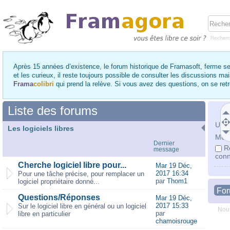
Recher
Après 15 années d’existence, le forum historique de Framasoft, ferme se
et les curieux, il reste toujours possible de consulter les discussions ma
Frama
colibri
qui prend la relève. Si vous avez des questions, on se re
Liste des forums
Utili
Les logiciels libres
Mot 
Dernier
R
message
conn
Cherche logiciel libre pour...
Mar 19 Déc,
2017 16:34
Pour une tâche précise, pour remplacer un
par
Thom1
logiciel propriétaire donné...
Fo
Questions/Réponses
Mar 19 Déc,
2017 15:33
Sur le logiciel libre en général ou un logiciel
Nous
par
libre en particulier
chamoisrouge