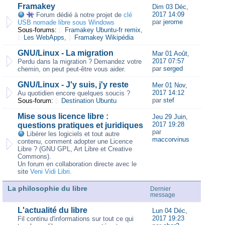
Framakey
Dim 03 Déc,
2017 14:09
Forum dédié à notre projet de
clé
par
jerome
USB nomade libre sous Windows
Sous-forums:
Framakey Ubuntu-fr remix
,
Les WebApps
,
Framakey Wikipédia
GNU/Linux - La migration
Mar 01 Août,
2017 07:57
Perdu dans la migration ? Demandez votre
par
serged
chemin, on peut peut-être vous aider.
GNU/Linux - J'y suis, j'y reste
Mer 01 Nov,
2017 14:12
Au quotidien encore quelques soucis ?
par
stef
Sous-forum:
Destination Ubuntu
Mise sous licence libre :
Jeu 29 Juin,
2017 19:28
questions pratiques et juridiques
par
Libérer les logiciels et tout autre
maccorvinus
contenu, comment adopter une Licence
Libre ? (GNU GPL, Art Libre et Creative
Commons).
Un forum en collaboration directe avec le
site
Veni Vidi Libri
.
La philosophie du libre
Dernier
message
L'actualité du libre
Lun 04 Déc,
2017 19:23
Fil continu d'informations sur tout ce qui