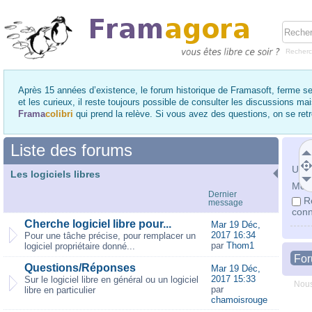
Recher
Après 15 années d’existence, le forum historique de Framasoft, ferme se
et les curieux, il reste toujours possible de consulter les discussions ma
Frama
colibri
qui prend la relève. Si vous avez des questions, on se re
Liste des forums
Utili
Les logiciels libres
Mot 
Dernier
R
message
conn
Cherche logiciel libre pour...
Mar 19 Déc,
2017 16:34
Pour une tâche précise, pour remplacer un
par
Thom1
logiciel propriétaire donné...
Fo
Questions/Réponses
Mar 19 Déc,
2017 15:33
Sur le logiciel libre en général ou un logiciel
Nous
par
libre en particulier
chamoisrouge