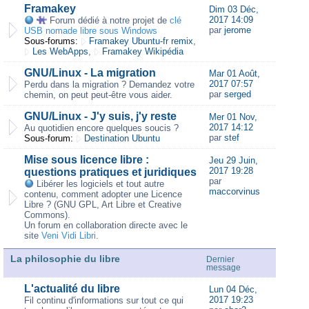
Framakey
Dim 03 Déc,
2017 14:09
Forum dédié à notre projet de
clé
par
jerome
USB nomade libre sous Windows
Sous-forums:
Framakey Ubuntu-fr remix
,
Les WebApps
,
Framakey Wikipédia
GNU/Linux - La migration
Mar 01 Août,
2017 07:57
Perdu dans la migration ? Demandez votre
par
serged
chemin, on peut peut-être vous aider.
GNU/Linux - J'y suis, j'y reste
Mer 01 Nov,
2017 14:12
Au quotidien encore quelques soucis ?
par
stef
Sous-forum:
Destination Ubuntu
Mise sous licence libre :
Jeu 29 Juin,
2017 19:28
questions pratiques et juridiques
par
Libérer les logiciels et tout autre
maccorvinus
contenu, comment adopter une Licence
Libre ? (GNU GPL, Art Libre et Creative
Commons).
Un forum en collaboration directe avec le
site
Veni Vidi Libri
.
La philosophie du libre
Dernier
message
L'actualité du libre
Lun 04 Déc,
2017 19:23
Fil continu d'informations sur tout ce qui