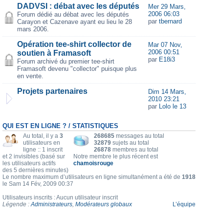
DADVSI : débat avec les députés
Mer 29 Mars,
2006 06:03
Forum dédié au débat avec les députés
par
tbernard
Carayon et Cazenave ayant eu lieu le 28
mars 2006.
Opération tee-shirt collector de
Mar 07 Nov,
2006 00:51
soutien à Framasoft
par
E18i3
Forum archivé du premier tee-shirt
Framasoft devenu "collector" puisque plus
en vente.
Projets partenaires
Dim 14 Mars,
2010 23:21
par
Lolo le 13
QUI EST EN LIGNE ? / STATISTIQUES
Au total, il y a
3
268685
messages au total
utilisateurs en
32879
sujets au total
ligne :: 1 inscrit
26878
membres au total
et 2 invisibles (basé sur
Notre membre le plus récent est
les utilisateurs actifs
chamoisrouge
des 5 dernières minutes)
Le nombre maximum d’utilisateurs en ligne simultanément a été de
1918
le Sam 14 Fév, 2009 00:37
Utilisateurs inscrits : Aucun utilisateur inscrit
Légende :
Administrateurs
,
Modérateurs globaux
L’équipe