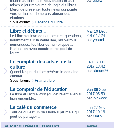
par
obor2
touche au libre, aux nouveautés et aux
mises à jour majeures de logiciels libres.
Merci de présenter toute news qui pointe
vers un lien et de ne pas abuser des
citations.
Sous-forum:
L'agenda du libre
Libre et débats...
Mar 19 Déc,
2017 17:24
Le Libre soulève de nombreuses questions,
par
yostral
notamment sur la vente liée, les verrous
numériques, les libertés numériques..,
Parlons-en avec écoute et respect de
l'autre.
Le comptoir des arts et de la
Jeu 13 Juil,
2017 13:42
culture
par
stream26
Quand l'esprit du libre pénètre le domaine
culturel...
Sous-forum:
Framartlibre
Le comptoir de l'éducation
Ven 08 Sep,
2017 05:59
Le libre et l'école vont (ou devraient aller) si
par
loicwood
bien ensemble...
Le café du commerce
Lun 27 Nov,
2017 10:16
Tout ce qui est un peu hors-sujet mais qui
par
Mallo
peut se partager...
Autour du réseau Framasoft
Dernier