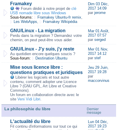
Framakey
Dim 03 Déc,
2017 14:09
Forum dédié à notre projet de
clé
par
jerome
USB nomade libre sous Windows
Sous-forums:
Framakey Ubuntu-fr remix
,
Les WebApps
,
Framakey Wikipédia
GNU/Linux - La migration
Mar 01 Août,
2017 07:57
Perdu dans la migration ? Demandez votre
par
serged
chemin, on peut peut-être vous aider.
GNU/Linux - J'y suis, j'y reste
Mer 01 Nov,
2017 14:12
Au quotidien encore quelques soucis ?
par
stef
Sous-forum:
Destination Ubuntu
Mise sous licence libre :
Jeu 29 Juin,
2017 19:28
questions pratiques et juridiques
par
Libérer les logiciels et tout autre
maccorvinus
contenu, comment adopter une Licence
Libre ? (GNU GPL, Art Libre et Creative
Commons).
Un forum en collaboration directe avec le
site
Veni Vidi Libri
.
La philosophie du libre
Dernier
message
L'actualité du libre
Lun 04 Déc,
2017 19:23
Fil continu d'informations sur tout ce qui