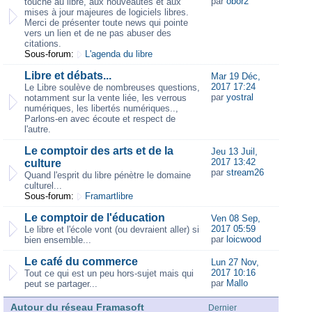
par
obor2
touche au libre, aux nouveautés et aux
mises à jour majeures de logiciels libres.
Merci de présenter toute news qui pointe
vers un lien et de ne pas abuser des
citations.
Sous-forum:
L'agenda du libre
Libre et débats...
Mar 19 Déc,
2017 17:24
Le Libre soulève de nombreuses questions,
par
yostral
notamment sur la vente liée, les verrous
numériques, les libertés numériques..,
Parlons-en avec écoute et respect de
l'autre.
Le comptoir des arts et de la
Jeu 13 Juil,
2017 13:42
culture
par
stream26
Quand l'esprit du libre pénètre le domaine
culturel...
Sous-forum:
Framartlibre
Le comptoir de l'éducation
Ven 08 Sep,
2017 05:59
Le libre et l'école vont (ou devraient aller) si
par
loicwood
bien ensemble...
Le café du commerce
Lun 27 Nov,
2017 10:16
Tout ce qui est un peu hors-sujet mais qui
par
Mallo
peut se partager...
Autour du réseau Framasoft
Dernier