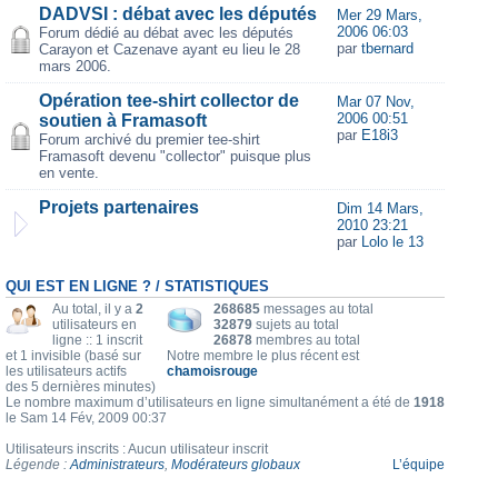
DADVSI : débat avec les députés
Mer 29 Mars,
2006 06:03
Forum dédié au débat avec les députés
par
tbernard
Carayon et Cazenave ayant eu lieu le 28
mars 2006.
Opération tee-shirt collector de
Mar 07 Nov,
2006 00:51
soutien à Framasoft
par
E18i3
Forum archivé du premier tee-shirt
Framasoft devenu "collector" puisque plus
en vente.
Projets partenaires
Dim 14 Mars,
2010 23:21
par
Lolo le 13
QUI EST EN LIGNE ? / STATISTIQUES
Au total, il y a
2
268685
messages au total
utilisateurs en
32879
sujets au total
ligne :: 1 inscrit
26878
membres au total
et 1 invisible (basé sur
Notre membre le plus récent est
les utilisateurs actifs
chamoisrouge
des 5 dernières minutes)
Le nombre maximum d’utilisateurs en ligne simultanément a été de
1918
le Sam 14 Fév, 2009 00:37
Utilisateurs inscrits : Aucun utilisateur inscrit
Légende :
Administrateurs
,
Modérateurs globaux
L’équipe