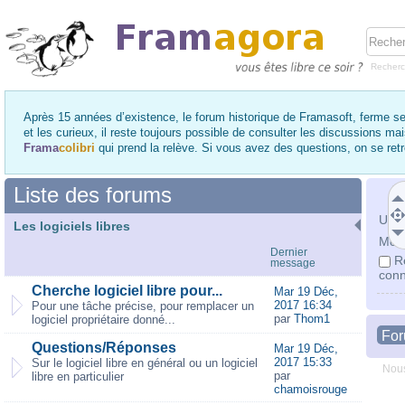
Recher
Après 15 années d’existence, le forum historique de Framasoft, ferme se
et les curieux, il reste toujours possible de consulter les discussions ma
Frama
colibri
qui prend la relève. Si vous avez des questions, on se re
Liste des forums
Utili
Les logiciels libres
Mot 
Dernier
R
message
conn
Cherche logiciel libre pour...
Mar 19 Déc,
2017 16:34
Pour une tâche précise, pour remplacer un
par
Thom1
logiciel propriétaire donné...
Fo
Questions/Réponses
Mar 19 Déc,
2017 15:33
Sur le logiciel libre en général ou un logiciel
Nous
par
libre en particulier
chamoisrouge