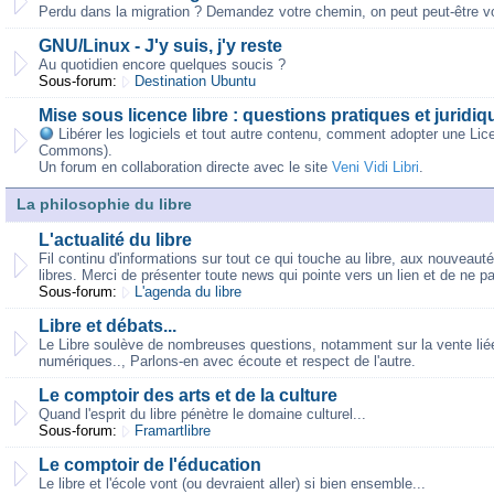
Perdu dans la migration ? Demandez votre chemin, on peut peut-être vo
GNU/Linux - J'y suis, j'y reste
Au quotidien encore quelques soucis ?
Sous-forum:
Destination Ubuntu
Mise sous licence libre : questions pratiques et juridiq
Libérer les logiciels et tout autre contenu, comment adopter une Lic
Commons).
Un forum en collaboration directe avec le site
Veni Vidi Libri
.
La philosophie du libre
L'actualité du libre
Fil continu d'informations sur tout ce qui touche au libre, aux nouveaut
libres. Merci de présenter toute news qui pointe vers un lien et de ne p
Sous-forum:
L'agenda du libre
Libre et débats...
Le Libre soulève de nombreuses questions, notamment sur la vente liée,
numériques.., Parlons-en avec écoute et respect de l'autre.
Le comptoir des arts et de la culture
Quand l'esprit du libre pénètre le domaine culturel...
Sous-forum:
Framartlibre
Le comptoir de l'éducation
Le libre et l'école vont (ou devraient aller) si bien ensemble...