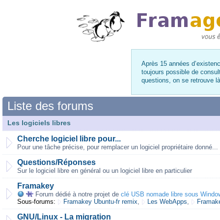
Après 15 années d’existence
toujours possible de consul
questions, on se retrouve 
Liste des forums
Les logiciels libres
Cherche logiciel libre pour...
Pour une tâche précise, pour remplacer un logiciel propriétaire donné...
Questions/Réponses
Sur le logiciel libre en général ou un logiciel libre en particulier
Framakey
Forum dédié à notre projet de
clé USB nomade libre sous Windo
Sous-forums:
Framakey Ubuntu-fr remix
,
Les WebApps
,
Framake
GNU/Linux - La migration