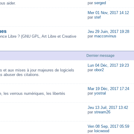
par
serged
us aider.
Mer 01 Nov, 2017 14:12
par
stef
ues
Jeu 29 Juin, 2017 19:28
par
maccorvinus
ence Libre ? (GNU GPL, Art Libre et Creative
Dernier message
Lun 04 Déc, 2017 19:23
par
obor2
és et aux mises à jour majeures de logiciels
as abuser des citations.
Mar 19 Déc, 2017 17:24
par
yostral
 les verrous numériques, les libertés
Jeu 13 Juil, 2017 13:42
par
stream26
Ven 08 Sep, 2017 05:59
par
loicwood