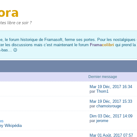
, le forum historique de Framasoft, ferme ses portes. Pour les nostalgiques et
ter les discussions mais c’est maintenant le forum
Frama
colibri
qui prend la
là-bas… 😉
Dernier message
Mar 19 Déc, 2017 16:34
par
Thom1
Mar 19 Déc, 2017 15:33
par
chamoisrouge
Dim 03 Déc, 2017 14:09
par
jerome
ws
y Wikipédia
Mar 01 Août, 2017 07:57