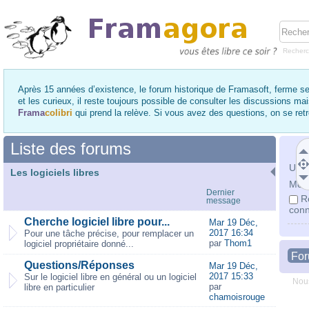
Recher
Après 15 années d’existence, le forum historique de Framasoft, ferme se
et les curieux, il reste toujours possible de consulter les discussions ma
Frama
colibri
qui prend la relève. Si vous avez des questions, on se re
Liste des forums
Utili
Les logiciels libres
Mot 
Dernier
R
message
conn
Cherche logiciel libre pour...
Mar 19 Déc,
2017 16:34
Pour une tâche précise, pour remplacer un
par
Thom1
logiciel propriétaire donné...
Fo
Questions/Réponses
Mar 19 Déc,
2017 15:33
Sur le logiciel libre en général ou un logiciel
Nous
par
libre en particulier
chamoisrouge