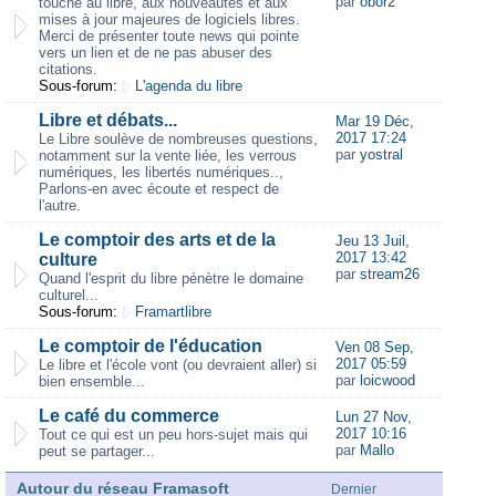
par
obor2
touche au libre, aux nouveautés et aux
mises à jour majeures de logiciels libres.
Merci de présenter toute news qui pointe
vers un lien et de ne pas abuser des
citations.
Sous-forum:
L'agenda du libre
Libre et débats...
Mar 19 Déc,
2017 17:24
Le Libre soulève de nombreuses questions,
par
yostral
notamment sur la vente liée, les verrous
numériques, les libertés numériques..,
Parlons-en avec écoute et respect de
l'autre.
Le comptoir des arts et de la
Jeu 13 Juil,
2017 13:42
culture
par
stream26
Quand l'esprit du libre pénètre le domaine
culturel...
Sous-forum:
Framartlibre
Le comptoir de l'éducation
Ven 08 Sep,
2017 05:59
Le libre et l'école vont (ou devraient aller) si
par
loicwood
bien ensemble...
Le café du commerce
Lun 27 Nov,
2017 10:16
Tout ce qui est un peu hors-sujet mais qui
par
Mallo
peut se partager...
Autour du réseau Framasoft
Dernier