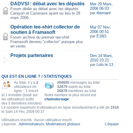
DADVSI : débat avec les députés
Mer 29 Mars,
2006 06:03
Forum dédié au débat avec les députés
par
tbernard
Carayon et Cazenave ayant eu lieu le 28
mars 2006.
Opération tee-shirt collector de
Mar 07 Nov,
2006 00:51
soutien à Framasoft
par
E18i3
Forum archivé du premier tee-shirt
Framasoft devenu "collector" puisque plus
en vente.
Projets partenaires
Dim 14 Mars,
2010 23:21
par
Lolo le 13
QUI EST EN LIGNE ? / STATISTIQUES
Au total, il y a
2
268685
messages au total
utilisateurs en
32879
sujets au total
ligne :: 1 inscrit
26878
membres au total
et 1 invisible (basé sur
Notre membre le plus récent est
les utilisateurs actifs
chamoisrouge
des 5 dernières minutes)
Le nombre maximum d’utilisateurs en ligne simultanément a été de
1918
le Sam 14 Fév, 2009 00:37
Utilisateurs inscrits : Aucun utilisateur inscrit
Légende :
Administrateurs
,
Modérateurs globaux
L’équipe