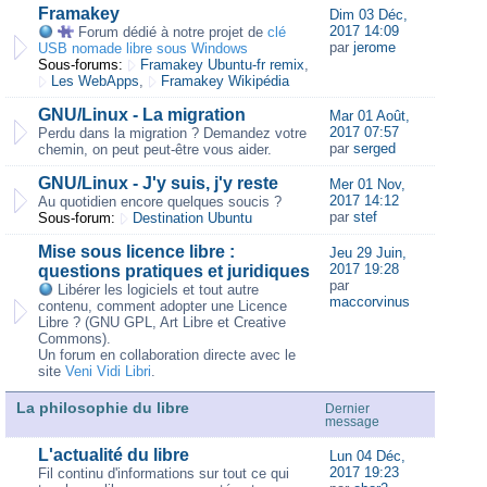
Framakey
Dim 03 Déc,
2017 14:09
Forum dédié à notre projet de
clé
par
jerome
USB nomade libre sous Windows
Sous-forums:
Framakey Ubuntu-fr remix
,
Les WebApps
,
Framakey Wikipédia
GNU/Linux - La migration
Mar 01 Août,
2017 07:57
Perdu dans la migration ? Demandez votre
par
serged
chemin, on peut peut-être vous aider.
GNU/Linux - J'y suis, j'y reste
Mer 01 Nov,
2017 14:12
Au quotidien encore quelques soucis ?
par
stef
Sous-forum:
Destination Ubuntu
Mise sous licence libre :
Jeu 29 Juin,
2017 19:28
questions pratiques et juridiques
par
Libérer les logiciels et tout autre
maccorvinus
contenu, comment adopter une Licence
Libre ? (GNU GPL, Art Libre et Creative
Commons).
Un forum en collaboration directe avec le
site
Veni Vidi Libri
.
La philosophie du libre
Dernier
message
L'actualité du libre
Lun 04 Déc,
2017 19:23
Fil continu d'informations sur tout ce qui