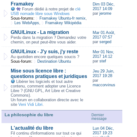
Framakey
Dim 03 Déc,
2017 14:09
Forum dédié à notre projet de
clé
par
jerome
USB nomade libre sous Windows
Sous-forums:
Framakey Ubuntu-fr remix
,
Les WebApps
,
Framakey Wikipédia
GNU/Linux - La migration
Mar 01 Août,
2017 07:57
Perdu dans la migration ? Demandez votre
par
serged
chemin, on peut peut-être vous aider.
GNU/Linux - J'y suis, j'y reste
Mer 01 Nov,
2017 14:12
Au quotidien encore quelques soucis ?
par
stef
Sous-forum:
Destination Ubuntu
Mise sous licence libre :
Jeu 29 Juin,
2017 19:28
questions pratiques et juridiques
par
Libérer les logiciels et tout autre
maccorvinus
contenu, comment adopter une Licence
Libre ? (GNU GPL, Art Libre et Creative
Commons).
Un forum en collaboration directe avec le
site
Veni Vidi Libri
.
La philosophie du libre
Dernier
message
L'actualité du libre
Lun 04 Déc,
2017 19:23
Fil continu d'informations sur tout ce qui