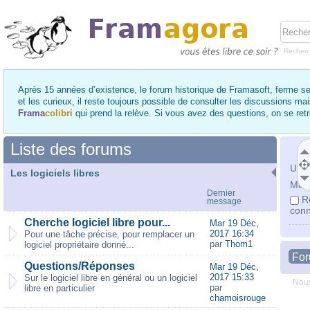
Recher
Après 15 années d’existence, le forum historique de Framasoft, ferme se
et les curieux, il reste toujours possible de consulter les discussions ma
Frama
colibri
qui prend la relève. Si vous avez des questions, on se re
Liste des forums
Utili
Les logiciels libres
Mot 
Dernier
R
message
conn
Cherche logiciel libre pour...
Mar 19 Déc,
2017 16:34
Pour une tâche précise, pour remplacer un
par
Thom1
logiciel propriétaire donné...
Fo
Questions/Réponses
Mar 19 Déc,
2017 15:33
Sur le logiciel libre en général ou un logiciel
Nous
par
libre en particulier
chamoisrouge