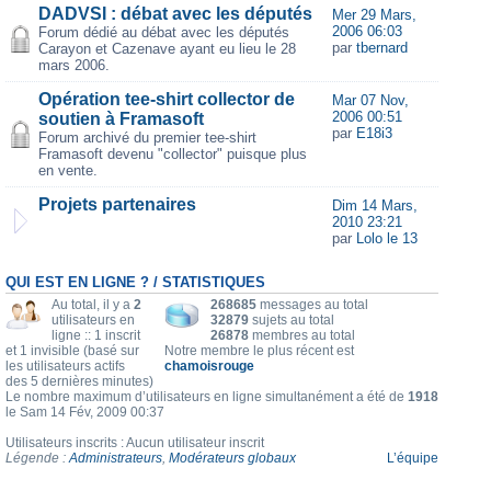
DADVSI : débat avec les députés
Mer 29 Mars,
2006 06:03
Forum dédié au débat avec les députés
par
tbernard
Carayon et Cazenave ayant eu lieu le 28
mars 2006.
Opération tee-shirt collector de
Mar 07 Nov,
2006 00:51
soutien à Framasoft
par
E18i3
Forum archivé du premier tee-shirt
Framasoft devenu "collector" puisque plus
en vente.
Projets partenaires
Dim 14 Mars,
2010 23:21
par
Lolo le 13
QUI EST EN LIGNE ? / STATISTIQUES
Au total, il y a
2
268685
messages au total
utilisateurs en
32879
sujets au total
ligne :: 1 inscrit
26878
membres au total
et 1 invisible (basé sur
Notre membre le plus récent est
les utilisateurs actifs
chamoisrouge
des 5 dernières minutes)
Le nombre maximum d’utilisateurs en ligne simultanément a été de
1918
le Sam 14 Fév, 2009 00:37
Utilisateurs inscrits : Aucun utilisateur inscrit
Légende :
Administrateurs
,
Modérateurs globaux
L’équipe