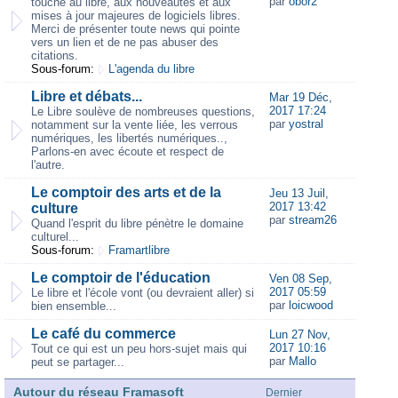
par
obor2
touche au libre, aux nouveautés et aux
mises à jour majeures de logiciels libres.
Merci de présenter toute news qui pointe
vers un lien et de ne pas abuser des
citations.
Sous-forum:
L'agenda du libre
Libre et débats...
Mar 19 Déc,
2017 17:24
Le Libre soulève de nombreuses questions,
par
yostral
notamment sur la vente liée, les verrous
numériques, les libertés numériques..,
Parlons-en avec écoute et respect de
l'autre.
Le comptoir des arts et de la
Jeu 13 Juil,
2017 13:42
culture
par
stream26
Quand l'esprit du libre pénètre le domaine
culturel...
Sous-forum:
Framartlibre
Le comptoir de l'éducation
Ven 08 Sep,
2017 05:59
Le libre et l'école vont (ou devraient aller) si
par
loicwood
bien ensemble...
Le café du commerce
Lun 27 Nov,
2017 10:16
Tout ce qui est un peu hors-sujet mais qui
par
Mallo
peut se partager...
Autour du réseau Framasoft
Dernier