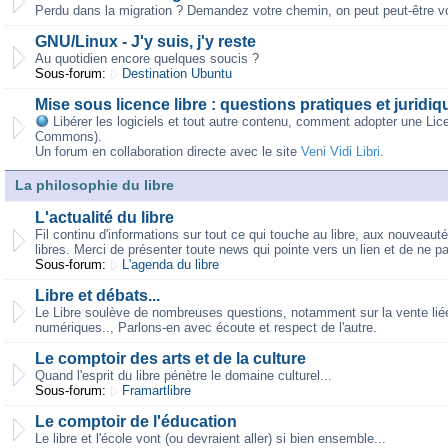
Perdu dans la migration ? Demandez votre chemin, on peut peut-être vo
GNU/Linux - J'y suis, j'y reste
Au quotidien encore quelques soucis ?
Sous-forum:
Destination Ubuntu
Mise sous licence libre : questions pratiques et juridiq
Libérer les logiciels et tout autre contenu, comment adopter une Lic
Commons).
Un forum en collaboration directe avec le site
Veni Vidi Libri
.
La philosophie du libre
L'actualité du libre
Fil continu d'informations sur tout ce qui touche au libre, aux nouveaut
libres. Merci de présenter toute news qui pointe vers un lien et de ne p
Sous-forum:
L'agenda du libre
Libre et débats...
Le Libre soulève de nombreuses questions, notamment sur la vente liée,
numériques.., Parlons-en avec écoute et respect de l'autre.
Le comptoir des arts et de la culture
Quand l'esprit du libre pénètre le domaine culturel...
Sous-forum:
Framartlibre
Le comptoir de l'éducation
Le libre et l'école vont (ou devraient aller) si bien ensemble...