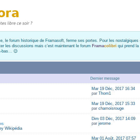
, le forum historique de Framasoft, ferme ses portes. Pour les nostalgiques et
ter les discussions mais c’est maintenant le forum
Frama
colibri
qui prend la
là-bas… 😉
Dernier message
Mar 19 Déc, 2017 16:34
par
Thom1
Mar 19 Déc, 2017 15:33
par
chamoisrouge
Dim 03 Déc, 2017 14:09
par
jerome
ws
y Wikipédia
Mar 01 Août, 2017 07:57