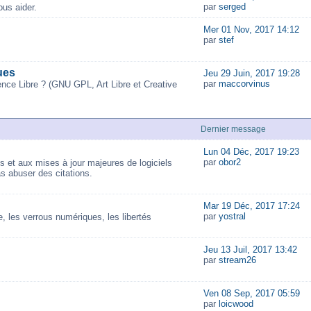
par
serged
us aider.
Mer 01 Nov, 2017 14:12
par
stef
ues
Jeu 29 Juin, 2017 19:28
par
maccorvinus
ence Libre ? (GNU GPL, Art Libre et Creative
Dernier message
Lun 04 Déc, 2017 19:23
par
obor2
és et aux mises à jour majeures de logiciels
as abuser des citations.
Mar 19 Déc, 2017 17:24
par
yostral
 les verrous numériques, les libertés
Jeu 13 Juil, 2017 13:42
par
stream26
Ven 08 Sep, 2017 05:59
par
loicwood