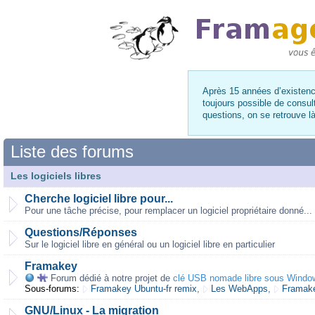
Après 15 années d’existence
toujours possible de consul
questions, on se retrouve 
Liste des forums
Les logiciels libres
Cherche logiciel libre pour...
Pour une tâche précise, pour remplacer un logiciel propriétaire donné...
Questions/Réponses
Sur le logiciel libre en général ou un logiciel libre en particulier
Framakey
Forum dédié à notre projet de
clé USB nomade libre sous Windo
Sous-forums:
Framakey Ubuntu-fr remix
,
Les WebApps
,
Framake
GNU/Linux - La migration