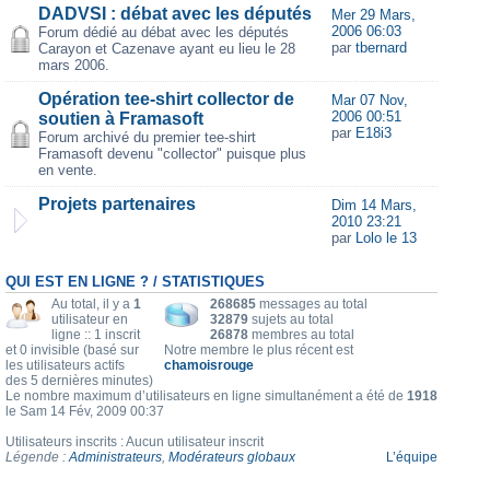
DADVSI : débat avec les députés
Mer 29 Mars,
2006 06:03
Forum dédié au débat avec les députés
par
tbernard
Carayon et Cazenave ayant eu lieu le 28
mars 2006.
Opération tee-shirt collector de
Mar 07 Nov,
2006 00:51
soutien à Framasoft
par
E18i3
Forum archivé du premier tee-shirt
Framasoft devenu "collector" puisque plus
en vente.
Projets partenaires
Dim 14 Mars,
2010 23:21
par
Lolo le 13
QUI EST EN LIGNE ? / STATISTIQUES
Au total, il y a
1
268685
messages au total
utilisateur en
32879
sujets au total
ligne :: 1 inscrit
26878
membres au total
et 0 invisible (basé sur
Notre membre le plus récent est
les utilisateurs actifs
chamoisrouge
des 5 dernières minutes)
Le nombre maximum d’utilisateurs en ligne simultanément a été de
1918
le Sam 14 Fév, 2009 00:37
Utilisateurs inscrits : Aucun utilisateur inscrit
Légende :
Administrateurs
,
Modérateurs globaux
L’équipe