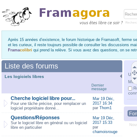
Recher
Après 15 années d’existence, le forum historique de Framasoft, ferme se
et les curieux, il reste toujours possible de consulter les discussions ma
Frama
colibri
qui prend la relève. Si vous avez des questions, on se re
Liste des forums
Utili
Les logiciels libres
Mot 
Dernier
R
message
conn
Cherche logiciel libre pour...
Mar 19 Déc,
2017 16:34
Pour une tâche précise, pour remplacer un
par
Thom1
logiciel propriétaire donné...
Fo
Questions/Réponses
Mar 19 Déc,
2017 15:33
Sur le logiciel libre en général ou un logiciel
Nous
par
libre en particulier
chamoisrouge