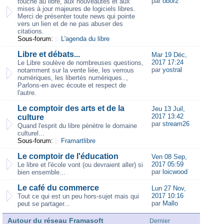
par
obor2
touche au libre, aux nouveautés et aux
mises à jour majeures de logiciels libres.
Merci de présenter toute news qui pointe
vers un lien et de ne pas abuser des
citations.
Sous-forum:
L'agenda du libre
Libre et débats...
Mar 19 Déc,
2017 17:24
Le Libre soulève de nombreuses questions,
par
yostral
notamment sur la vente liée, les verrous
numériques, les libertés numériques..,
Parlons-en avec écoute et respect de
l'autre.
Le comptoir des arts et de la
Jeu 13 Juil,
2017 13:42
culture
par
stream26
Quand l'esprit du libre pénètre le domaine
culturel...
Sous-forum:
Framartlibre
Le comptoir de l'éducation
Ven 08 Sep,
2017 05:59
Le libre et l'école vont (ou devraient aller) si
par
loicwood
bien ensemble...
Le café du commerce
Lun 27 Nov,
2017 10:16
Tout ce qui est un peu hors-sujet mais qui
par
Mallo
peut se partager...
Autour du réseau Framasoft
Dernier