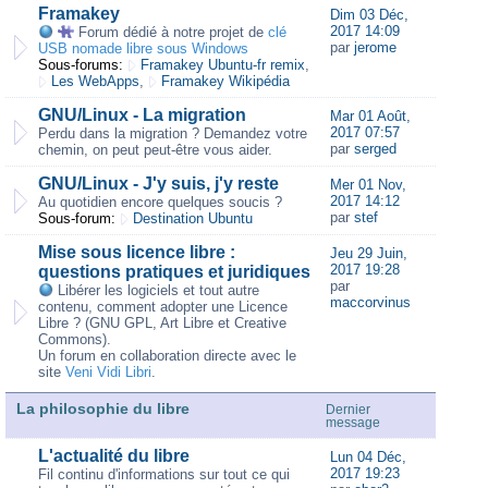
Framakey
Dim 03 Déc,
2017 14:09
Forum dédié à notre projet de
clé
par
jerome
USB nomade libre sous Windows
Sous-forums:
Framakey Ubuntu-fr remix
,
Les WebApps
,
Framakey Wikipédia
GNU/Linux - La migration
Mar 01 Août,
2017 07:57
Perdu dans la migration ? Demandez votre
par
serged
chemin, on peut peut-être vous aider.
GNU/Linux - J'y suis, j'y reste
Mer 01 Nov,
2017 14:12
Au quotidien encore quelques soucis ?
par
stef
Sous-forum:
Destination Ubuntu
Mise sous licence libre :
Jeu 29 Juin,
2017 19:28
questions pratiques et juridiques
par
Libérer les logiciels et tout autre
maccorvinus
contenu, comment adopter une Licence
Libre ? (GNU GPL, Art Libre et Creative
Commons).
Un forum en collaboration directe avec le
site
Veni Vidi Libri
.
La philosophie du libre
Dernier
message
L'actualité du libre
Lun 04 Déc,
2017 19:23
Fil continu d'informations sur tout ce qui