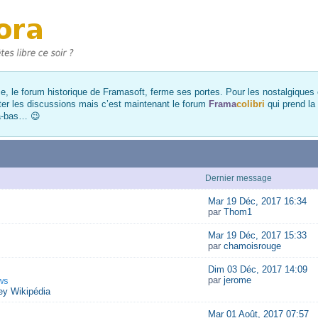
, le forum historique de Framasoft, ferme ses portes. Pour les nostalgiques et
ter les discussions mais c’est maintenant le forum
Frama
colibri
qui prend la
là-bas… 😉
Dernier message
Mar 19 Déc, 2017 16:34
par
Thom1
Mar 19 Déc, 2017 15:33
par
chamoisrouge
Dim 03 Déc, 2017 14:09
par
jerome
ws
y Wikipédia
Mar 01 Août, 2017 07:57