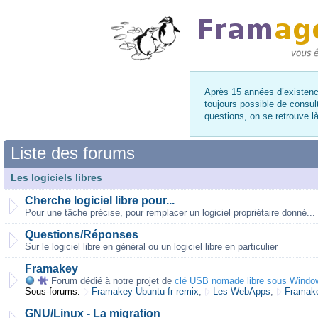
Après 15 années d’existence
toujours possible de consul
questions, on se retrouve 
Liste des forums
Les logiciels libres
Cherche logiciel libre pour...
Pour une tâche précise, pour remplacer un logiciel propriétaire donné...
Questions/Réponses
Sur le logiciel libre en général ou un logiciel libre en particulier
Framakey
Forum dédié à notre projet de
clé USB nomade libre sous Windo
Sous-forums:
Framakey Ubuntu-fr remix
,
Les WebApps
,
Framake
GNU/Linux - La migration