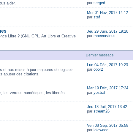
par
serged
us aider.
Mer 01 Nov, 2017 14:12
par
stef
ues
Jeu 29 Juin, 2017 19:28
par
maccorvinus
ence Libre ? (GNU GPL, Art Libre et Creative
Dernier message
Lun 04 Déc, 2017 19:23
par
obor2
és et aux mises à jour majeures de logiciels
as abuser des citations.
Mar 19 Déc, 2017 17:24
par
yostral
 les verrous numériques, les libertés
Jeu 13 Juil, 2017 13:42
par
stream26
Ven 08 Sep, 2017 05:59
par
loicwood