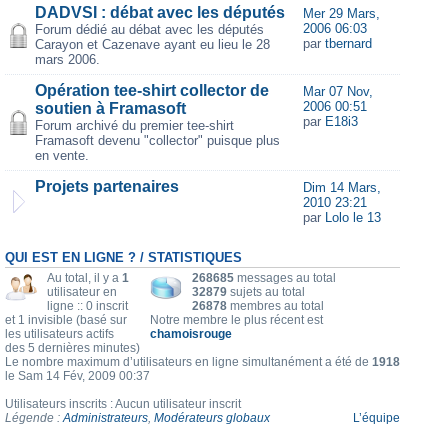
DADVSI : débat avec les députés
Mer 29 Mars,
2006 06:03
Forum dédié au débat avec les députés
par
tbernard
Carayon et Cazenave ayant eu lieu le 28
mars 2006.
Opération tee-shirt collector de
Mar 07 Nov,
2006 00:51
soutien à Framasoft
par
E18i3
Forum archivé du premier tee-shirt
Framasoft devenu "collector" puisque plus
en vente.
Projets partenaires
Dim 14 Mars,
2010 23:21
par
Lolo le 13
QUI EST EN LIGNE ? / STATISTIQUES
Au total, il y a
1
268685
messages au total
utilisateur en
32879
sujets au total
ligne :: 0 inscrit
26878
membres au total
et 1 invisible (basé sur
Notre membre le plus récent est
les utilisateurs actifs
chamoisrouge
des 5 dernières minutes)
Le nombre maximum d’utilisateurs en ligne simultanément a été de
1918
le Sam 14 Fév, 2009 00:37
Utilisateurs inscrits : Aucun utilisateur inscrit
Légende :
Administrateurs
,
Modérateurs globaux
L’équipe