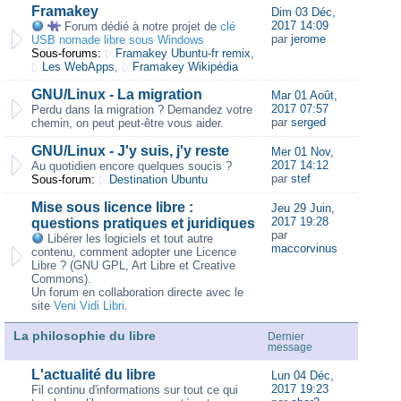
Framakey
Dim 03 Déc,
2017 14:09
Forum dédié à notre projet de
clé
par
jerome
USB nomade libre sous Windows
Sous-forums:
Framakey Ubuntu-fr remix
,
Les WebApps
,
Framakey Wikipédia
GNU/Linux - La migration
Mar 01 Août,
2017 07:57
Perdu dans la migration ? Demandez votre
par
serged
chemin, on peut peut-être vous aider.
GNU/Linux - J'y suis, j'y reste
Mer 01 Nov,
2017 14:12
Au quotidien encore quelques soucis ?
par
stef
Sous-forum:
Destination Ubuntu
Mise sous licence libre :
Jeu 29 Juin,
2017 19:28
questions pratiques et juridiques
par
Libérer les logiciels et tout autre
maccorvinus
contenu, comment adopter une Licence
Libre ? (GNU GPL, Art Libre et Creative
Commons).
Un forum en collaboration directe avec le
site
Veni Vidi Libri
.
La philosophie du libre
Dernier
message
L'actualité du libre
Lun 04 Déc,
2017 19:23
Fil continu d'informations sur tout ce qui