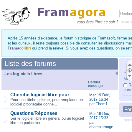
Recher
Après 15 années d’existence, le forum historique de Framasoft, ferme se
et les curieux, il reste toujours possible de consulter les discussions ma
Frama
colibri
qui prend la relève. Si vous avez des questions, on se re
Liste des forums
Utili
Les logiciels libres
Mot 
Dernier
R
message
conn
Cherche logiciel libre pour...
Mar 19 Déc,
2017 16:34
Pour une tâche précise, pour remplacer un
par
Thom1
logiciel propriétaire donné...
Fo
Questions/Réponses
Mar 19 Déc,
2017 15:33
Sur le logiciel libre en général ou un logiciel
Nous
par
libre en particulier
chamoisrouge