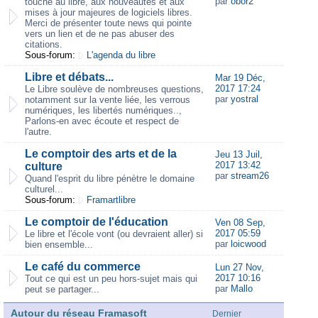
par
obor2
touche au libre, aux nouveautés et aux
mises à jour majeures de logiciels libres.
Merci de présenter toute news qui pointe
vers un lien et de ne pas abuser des
citations.
Sous-forum:
L'agenda du libre
Libre et débats...
Mar 19 Déc,
2017 17:24
Le Libre soulève de nombreuses questions,
par
yostral
notamment sur la vente liée, les verrous
numériques, les libertés numériques..,
Parlons-en avec écoute et respect de
l'autre.
Le comptoir des arts et de la
Jeu 13 Juil,
2017 13:42
culture
par
stream26
Quand l'esprit du libre pénètre le domaine
culturel...
Sous-forum:
Framartlibre
Le comptoir de l'éducation
Ven 08 Sep,
2017 05:59
Le libre et l'école vont (ou devraient aller) si
par
loicwood
bien ensemble...
Le café du commerce
Lun 27 Nov,
2017 10:16
Tout ce qui est un peu hors-sujet mais qui
par
Mallo
peut se partager...
Autour du réseau Framasoft
Dernier