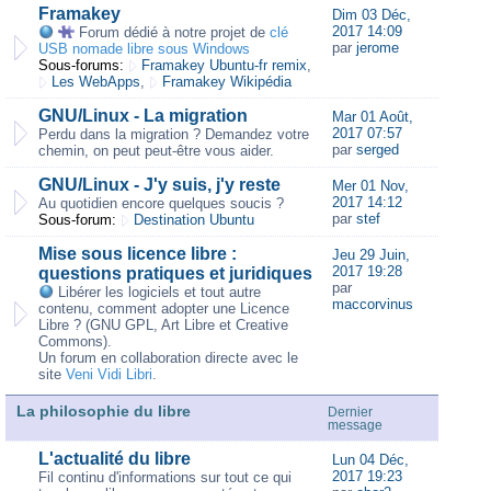
Framakey
Dim 03 Déc,
2017 14:09
Forum dédié à notre projet de
clé
par
jerome
USB nomade libre sous Windows
Sous-forums:
Framakey Ubuntu-fr remix
,
Les WebApps
,
Framakey Wikipédia
GNU/Linux - La migration
Mar 01 Août,
2017 07:57
Perdu dans la migration ? Demandez votre
par
serged
chemin, on peut peut-être vous aider.
GNU/Linux - J'y suis, j'y reste
Mer 01 Nov,
2017 14:12
Au quotidien encore quelques soucis ?
par
stef
Sous-forum:
Destination Ubuntu
Mise sous licence libre :
Jeu 29 Juin,
2017 19:28
questions pratiques et juridiques
par
Libérer les logiciels et tout autre
maccorvinus
contenu, comment adopter une Licence
Libre ? (GNU GPL, Art Libre et Creative
Commons).
Un forum en collaboration directe avec le
site
Veni Vidi Libri
.
La philosophie du libre
Dernier
message
L'actualité du libre
Lun 04 Déc,
2017 19:23
Fil continu d'informations sur tout ce qui