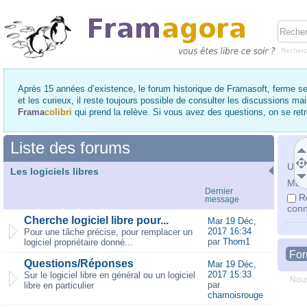
Recher
Après 15 années d’existence, le forum historique de Framasoft, ferme se
et les curieux, il reste toujours possible de consulter les discussions ma
Frama
colibri
qui prend la relève. Si vous avez des questions, on se re
Liste des forums
Utili
Les logiciels libres
Mot 
Dernier
R
message
conn
Cherche logiciel libre pour...
Mar 19 Déc,
2017 16:34
Pour une tâche précise, pour remplacer un
par
Thom1
logiciel propriétaire donné...
Fo
Questions/Réponses
Mar 19 Déc,
2017 15:33
Sur le logiciel libre en général ou un logiciel
Nous
par
libre en particulier
chamoisrouge