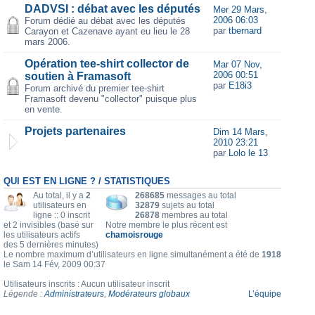
DADVSI : débat avec les députés
Mer 29 Mars,
2006 06:03
Forum dédié au débat avec les députés
par
tbernard
Carayon et Cazenave ayant eu lieu le 28
mars 2006.
Opération tee-shirt collector de
Mar 07 Nov,
2006 00:51
soutien à Framasoft
par
E18i3
Forum archivé du premier tee-shirt
Framasoft devenu "collector" puisque plus
en vente.
Projets partenaires
Dim 14 Mars,
2010 23:21
par
Lolo le 13
QUI EST EN LIGNE ? / STATISTIQUES
Au total, il y a
2
268685
messages au total
utilisateurs en
32879
sujets au total
ligne :: 0 inscrit
26878
membres au total
et 2 invisibles (basé sur
Notre membre le plus récent est
les utilisateurs actifs
chamoisrouge
des 5 dernières minutes)
Le nombre maximum d’utilisateurs en ligne simultanément a été de
1918
le Sam 14 Fév, 2009 00:37
Utilisateurs inscrits : Aucun utilisateur inscrit
Légende :
Administrateurs
,
Modérateurs globaux
L’équipe