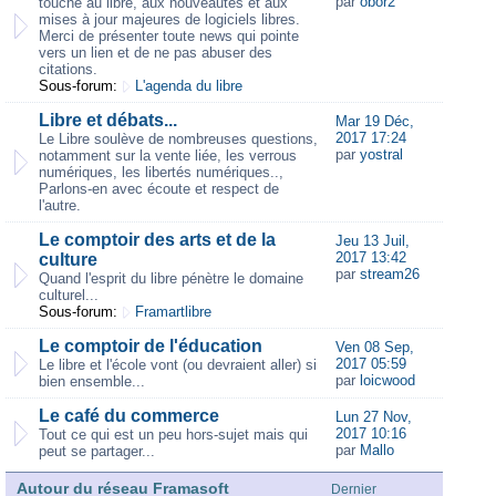
par
obor2
touche au libre, aux nouveautés et aux
mises à jour majeures de logiciels libres.
Merci de présenter toute news qui pointe
vers un lien et de ne pas abuser des
citations.
Sous-forum:
L'agenda du libre
Libre et débats...
Mar 19 Déc,
2017 17:24
Le Libre soulève de nombreuses questions,
par
yostral
notamment sur la vente liée, les verrous
numériques, les libertés numériques..,
Parlons-en avec écoute et respect de
l'autre.
Le comptoir des arts et de la
Jeu 13 Juil,
2017 13:42
culture
par
stream26
Quand l'esprit du libre pénètre le domaine
culturel...
Sous-forum:
Framartlibre
Le comptoir de l'éducation
Ven 08 Sep,
2017 05:59
Le libre et l'école vont (ou devraient aller) si
par
loicwood
bien ensemble...
Le café du commerce
Lun 27 Nov,
2017 10:16
Tout ce qui est un peu hors-sujet mais qui
par
Mallo
peut se partager...
Autour du réseau Framasoft
Dernier