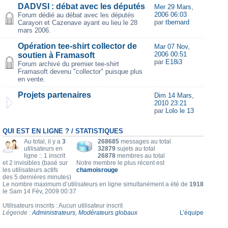
DADVSI : débat avec les députés
Mer 29 Mars,
2006 06:03
Forum dédié au débat avec les députés
par
tbernard
Carayon et Cazenave ayant eu lieu le 28
mars 2006.
Opération tee-shirt collector de
Mar 07 Nov,
2006 00:51
soutien à Framasoft
par
E18i3
Forum archivé du premier tee-shirt
Framasoft devenu "collector" puisque plus
en vente.
Projets partenaires
Dim 14 Mars,
2010 23:21
par
Lolo le 13
QUI EST EN LIGNE ? / STATISTIQUES
Au total, il y a
3
268685
messages au total
utilisateurs en
32879
sujets au total
ligne :: 1 inscrit
26878
membres au total
et 2 invisibles (basé sur
Notre membre le plus récent est
les utilisateurs actifs
chamoisrouge
des 5 dernières minutes)
Le nombre maximum d’utilisateurs en ligne simultanément a été de
1918
le Sam 14 Fév, 2009 00:37
Utilisateurs inscrits : Aucun utilisateur inscrit
Légende :
Administrateurs
,
Modérateurs globaux
L’équipe