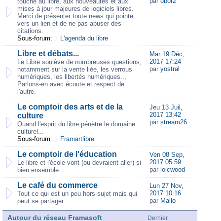
par
obor2
touche au libre, aux nouveautés et aux
mises à jour majeures de logiciels libres.
Merci de présenter toute news qui pointe
vers un lien et de ne pas abuser des
citations.
Sous-forum:
L'agenda du libre
Libre et débats...
Mar 19 Déc,
2017 17:24
Le Libre soulève de nombreuses questions,
par
yostral
notamment sur la vente liée, les verrous
numériques, les libertés numériques..,
Parlons-en avec écoute et respect de
l'autre.
Le comptoir des arts et de la
Jeu 13 Juil,
2017 13:42
culture
par
stream26
Quand l'esprit du libre pénètre le domaine
culturel...
Sous-forum:
Framartlibre
Le comptoir de l'éducation
Ven 08 Sep,
2017 05:59
Le libre et l'école vont (ou devraient aller) si
par
loicwood
bien ensemble...
Le café du commerce
Lun 27 Nov,
2017 10:16
Tout ce qui est un peu hors-sujet mais qui
par
Mallo
peut se partager...
Autour du réseau Framasoft
Dernier