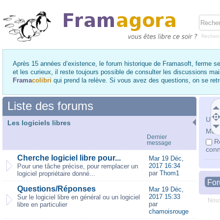
Recher
Après 15 années d’existence, le forum historique de Framasoft, ferme se
et les curieux, il reste toujours possible de consulter les discussions ma
Frama
colibri
qui prend la relève. Si vous avez des questions, on se re
Liste des forums
Utili
Les logiciels libres
Mot 
Dernier
R
message
conn
Cherche logiciel libre pour...
Mar 19 Déc,
2017 16:34
Pour une tâche précise, pour remplacer un
par
Thom1
logiciel propriétaire donné...
Fo
Questions/Réponses
Mar 19 Déc,
2017 15:33
Sur le logiciel libre en général ou un logiciel
Nous
par
libre en particulier
chamoisrouge