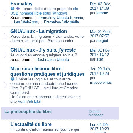
Framakey
Dim 03 Déc,
2017 14:09
Forum dédié à notre projet de
clé
par
jerome
USB nomade libre sous Windows
Sous-forums:
Framakey Ubuntu-fr remix
,
Les WebApps
,
Framakey Wikipédia
GNU/Linux - La migration
Mar 01 Août,
2017 07:57
Perdu dans la migration ? Demandez votre
par
serged
chemin, on peut peut-être vous aider.
GNU/Linux - J'y suis, j'y reste
Mer 01 Nov,
2017 14:12
Au quotidien encore quelques soucis ?
par
stef
Sous-forum:
Destination Ubuntu
Mise sous licence libre :
Jeu 29 Juin,
2017 19:28
questions pratiques et juridiques
par
Libérer les logiciels et tout autre
maccorvinus
contenu, comment adopter une Licence
Libre ? (GNU GPL, Art Libre et Creative
Commons).
Un forum en collaboration directe avec le
site
Veni Vidi Libri
.
La philosophie du libre
Dernier
message
L'actualité du libre
Lun 04 Déc,
2017 19:23
Fil continu d'informations sur tout ce qui