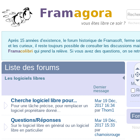
Recher
Après 15 années d’existence, le forum historique de Framasoft, ferme se
et les curieux, il reste toujours possible de consulter les discussions ma
Frama
colibri
qui prend la relève. Si vous avez des questions, on se re
Liste des forums
Utili
Les logiciels libres
Mot 
Dernier
R
message
conn
Cherche logiciel libre pour...
Mar 19 Déc,
2017 16:34
Pour une tâche précise, pour remplacer un
par
Thom1
logiciel propriétaire donné...
Fo
Questions/Réponses
Mar 19 Déc,
2017 15:33
Sur le logiciel libre en général ou un logiciel
Nous
par
libre en particulier
chamoisrouge