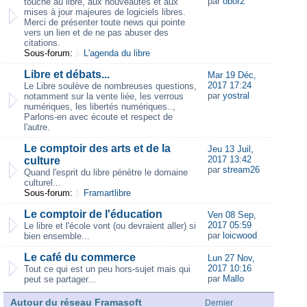
par
obor2
touche au libre, aux nouveautés et aux
mises à jour majeures de logiciels libres.
Merci de présenter toute news qui pointe
vers un lien et de ne pas abuser des
citations.
Sous-forum:
L'agenda du libre
Libre et débats...
Mar 19 Déc,
2017 17:24
Le Libre soulève de nombreuses questions,
par
yostral
notamment sur la vente liée, les verrous
numériques, les libertés numériques..,
Parlons-en avec écoute et respect de
l'autre.
Le comptoir des arts et de la
Jeu 13 Juil,
2017 13:42
culture
par
stream26
Quand l'esprit du libre pénètre le domaine
culturel...
Sous-forum:
Framartlibre
Le comptoir de l'éducation
Ven 08 Sep,
2017 05:59
Le libre et l'école vont (ou devraient aller) si
par
loicwood
bien ensemble...
Le café du commerce
Lun 27 Nov,
2017 10:16
Tout ce qui est un peu hors-sujet mais qui
par
Mallo
peut se partager...
Autour du réseau Framasoft
Dernier