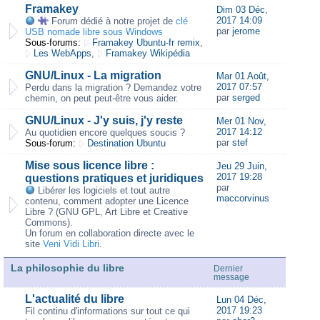
Framakey
Dim 03 Déc,
2017 14:09
Forum dédié à notre projet de
clé
par
jerome
USB nomade libre sous Windows
Sous-forums:
Framakey Ubuntu-fr remix
,
Les WebApps
,
Framakey Wikipédia
GNU/Linux - La migration
Mar 01 Août,
2017 07:57
Perdu dans la migration ? Demandez votre
par
serged
chemin, on peut peut-être vous aider.
GNU/Linux - J'y suis, j'y reste
Mer 01 Nov,
2017 14:12
Au quotidien encore quelques soucis ?
par
stef
Sous-forum:
Destination Ubuntu
Mise sous licence libre :
Jeu 29 Juin,
2017 19:28
questions pratiques et juridiques
par
Libérer les logiciels et tout autre
maccorvinus
contenu, comment adopter une Licence
Libre ? (GNU GPL, Art Libre et Creative
Commons).
Un forum en collaboration directe avec le
site
Veni Vidi Libri
.
La philosophie du libre
Dernier
message
L'actualité du libre
Lun 04 Déc,
2017 19:23
Fil continu d'informations sur tout ce qui