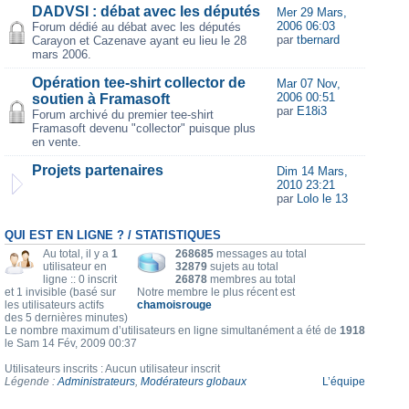
DADVSI : débat avec les députés
Mer 29 Mars,
2006 06:03
Forum dédié au débat avec les députés
par
tbernard
Carayon et Cazenave ayant eu lieu le 28
mars 2006.
Opération tee-shirt collector de
Mar 07 Nov,
2006 00:51
soutien à Framasoft
par
E18i3
Forum archivé du premier tee-shirt
Framasoft devenu "collector" puisque plus
en vente.
Projets partenaires
Dim 14 Mars,
2010 23:21
par
Lolo le 13
QUI EST EN LIGNE ? / STATISTIQUES
Au total, il y a
1
268685
messages au total
utilisateur en
32879
sujets au total
ligne :: 0 inscrit
26878
membres au total
et 1 invisible (basé sur
Notre membre le plus récent est
les utilisateurs actifs
chamoisrouge
des 5 dernières minutes)
Le nombre maximum d’utilisateurs en ligne simultanément a été de
1918
le Sam 14 Fév, 2009 00:37
Utilisateurs inscrits : Aucun utilisateur inscrit
Légende :
Administrateurs
,
Modérateurs globaux
L’équipe