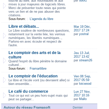
par
obor2
touche au libre, aux nouveautés et aux
mises à jour majeures de logiciels libres.
Merci de présenter toute news qui pointe
vers un lien et de ne pas abuser des
citations.
Sous-forum:
L'agenda du libre
Libre et débats...
Mar 19 Déc,
2017 17:24
Le Libre soulève de nombreuses questions,
par
yostral
notamment sur la vente liée, les verrous
numériques, les libertés numériques..,
Parlons-en avec écoute et respect de
l'autre.
Le comptoir des arts et de la
Jeu 13 Juil,
2017 13:42
culture
par
stream26
Quand l'esprit du libre pénètre le domaine
culturel...
Sous-forum:
Framartlibre
Le comptoir de l'éducation
Ven 08 Sep,
2017 05:59
Le libre et l'école vont (ou devraient aller) si
par
loicwood
bien ensemble...
Le café du commerce
Lun 27 Nov,
2017 10:16
Tout ce qui est un peu hors-sujet mais qui
par
Mallo
peut se partager...
Autour du réseau Framasoft
Dernier