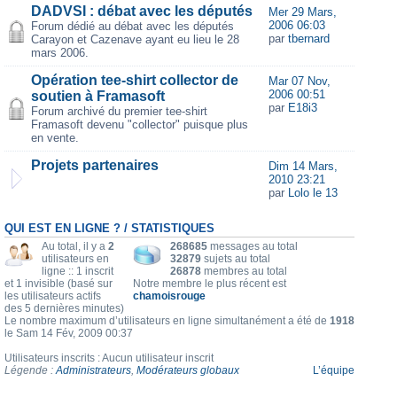
DADVSI : débat avec les députés
Mer 29 Mars,
2006 06:03
Forum dédié au débat avec les députés
par
tbernard
Carayon et Cazenave ayant eu lieu le 28
mars 2006.
Opération tee-shirt collector de
Mar 07 Nov,
2006 00:51
soutien à Framasoft
par
E18i3
Forum archivé du premier tee-shirt
Framasoft devenu "collector" puisque plus
en vente.
Projets partenaires
Dim 14 Mars,
2010 23:21
par
Lolo le 13
QUI EST EN LIGNE ? / STATISTIQUES
Au total, il y a
2
268685
messages au total
utilisateurs en
32879
sujets au total
ligne :: 1 inscrit
26878
membres au total
et 1 invisible (basé sur
Notre membre le plus récent est
les utilisateurs actifs
chamoisrouge
des 5 dernières minutes)
Le nombre maximum d’utilisateurs en ligne simultanément a été de
1918
le Sam 14 Fév, 2009 00:37
Utilisateurs inscrits : Aucun utilisateur inscrit
Légende :
Administrateurs
,
Modérateurs globaux
L’équipe