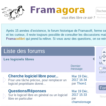
Recher
Après 15 années d’existence, le forum historique de Framasoft, ferme se
et les curieux, il reste toujours possible de consulter les discussions ma
Frama
colibri
qui prend la relève. Si vous avez des questions, on se re
Liste des forums
Utili
Les logiciels libres
Mot 
Dernier
R
message
conn
Cherche logiciel libre pour...
Mar 19 Déc,
2017 16:34
Pour une tâche précise, pour remplacer un
par
Thom1
logiciel propriétaire donné...
Fo
Questions/Réponses
Mar 19 Déc,
2017 15:33
Sur le logiciel libre en général ou un logiciel
Nous
par
libre en particulier
chamoisrouge