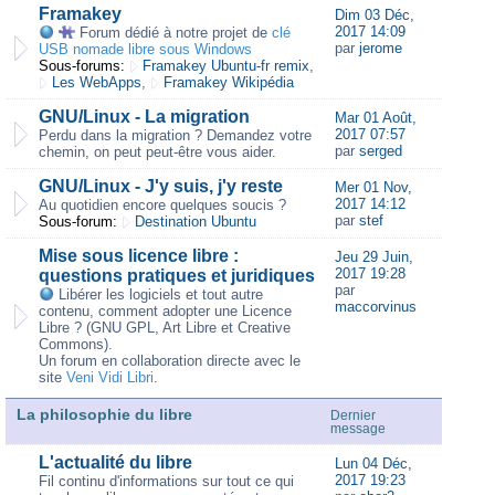
Framakey
Dim 03 Déc,
2017 14:09
Forum dédié à notre projet de
clé
par
jerome
USB nomade libre sous Windows
Sous-forums:
Framakey Ubuntu-fr remix
,
Les WebApps
,
Framakey Wikipédia
GNU/Linux - La migration
Mar 01 Août,
2017 07:57
Perdu dans la migration ? Demandez votre
par
serged
chemin, on peut peut-être vous aider.
GNU/Linux - J'y suis, j'y reste
Mer 01 Nov,
2017 14:12
Au quotidien encore quelques soucis ?
par
stef
Sous-forum:
Destination Ubuntu
Mise sous licence libre :
Jeu 29 Juin,
2017 19:28
questions pratiques et juridiques
par
Libérer les logiciels et tout autre
maccorvinus
contenu, comment adopter une Licence
Libre ? (GNU GPL, Art Libre et Creative
Commons).
Un forum en collaboration directe avec le
site
Veni Vidi Libri
.
La philosophie du libre
Dernier
message
L'actualité du libre
Lun 04 Déc,
2017 19:23
Fil continu d'informations sur tout ce qui