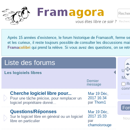
Recher
Après 15 années d’existence, le forum historique de Framasoft, ferme se
et les curieux, il reste toujours possible de consulter les discussions ma
Frama
colibri
qui prend la relève. Si vous avez des questions, on se re
Liste des forums
Utili
Les logiciels libres
Mot 
Dernier
R
message
conn
Cherche logiciel libre pour...
Mar 19 Déc,
2017 16:34
Pour une tâche précise, pour remplacer un
par
Thom1
logiciel propriétaire donné...
Fo
Questions/Réponses
Mar 19 Déc,
2017 15:33
Sur le logiciel libre en général ou un logiciel
Nous
par
libre en particulier
chamoisrouge