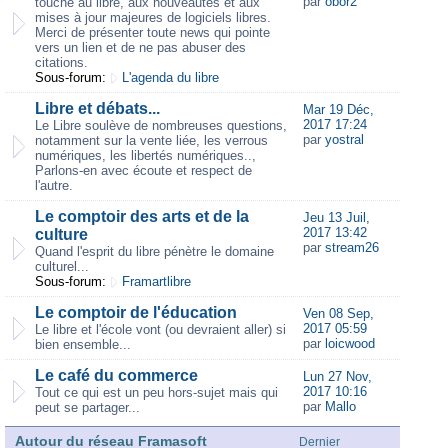
par
obor2
touche au libre, aux nouveautés et aux
mises à jour majeures de logiciels libres.
Merci de présenter toute news qui pointe
vers un lien et de ne pas abuser des
citations.
Sous-forum:
L'agenda du libre
Libre et débats...
Mar 19 Déc,
2017 17:24
Le Libre soulève de nombreuses questions,
par
yostral
notamment sur la vente liée, les verrous
numériques, les libertés numériques..,
Parlons-en avec écoute et respect de
l'autre.
Le comptoir des arts et de la
Jeu 13 Juil,
2017 13:42
culture
par
stream26
Quand l'esprit du libre pénètre le domaine
culturel...
Sous-forum:
Framartlibre
Le comptoir de l'éducation
Ven 08 Sep,
2017 05:59
Le libre et l'école vont (ou devraient aller) si
par
loicwood
bien ensemble...
Le café du commerce
Lun 27 Nov,
2017 10:16
Tout ce qui est un peu hors-sujet mais qui
par
Mallo
peut se partager...
Autour du réseau Framasoft
Dernier